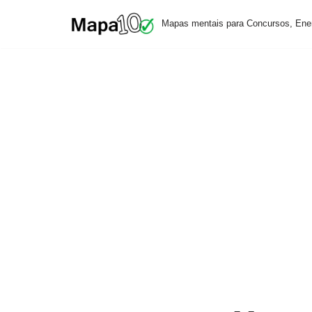
Mapas mentais para Concursos, Ene
Pular
para
o
conteúdo