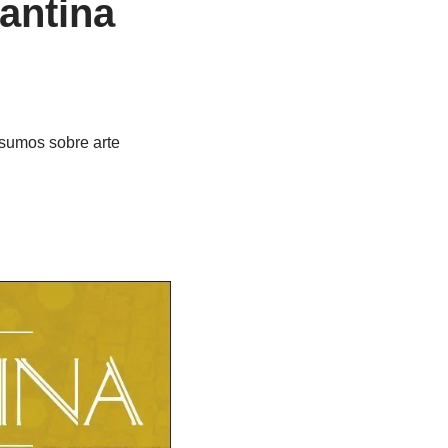
antina
esumos sobre arte