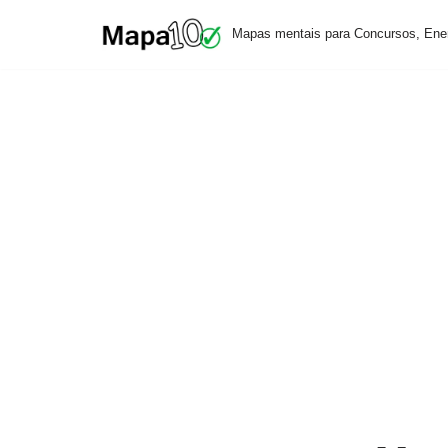
Mapas mentais para Concursos, Ene
Pular
para
o
conteúdo