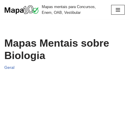
Mapas mentais para Concursos,
Enem, OAB, Vestibular
Pular
para
o
conteúdo
Mapas Mentais sobre
Biologia
Geral