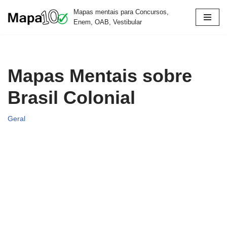
Mapas mentais para Concursos,
Enem, OAB, Vestibular
Pular
para
o
conteúdo
Mapas Mentais sobre
Brasil Colonial
Geral