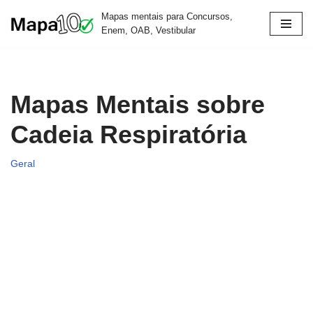
Mapas mentais para Concursos,
Enem, OAB, Vestibular
Pular
para
o
conteúdo
Mapas Mentais sobre
Cadeia Respiratória
Geral