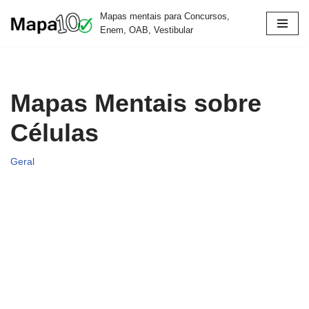
Mapas mentais para Concursos,
Enem, OAB, Vestibular
Pular
para
o
conteúdo
Mapas Mentais sobre
Células
Geral