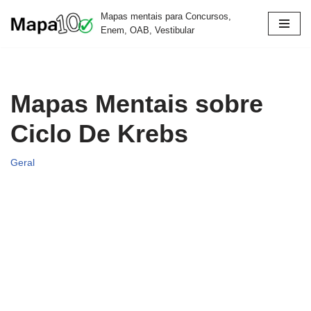
Mapas mentais para Concursos,
Enem, OAB, Vestibular
Pular
para
o
conteúdo
Mapas Mentais sobre
Ciclo De Krebs
Geral