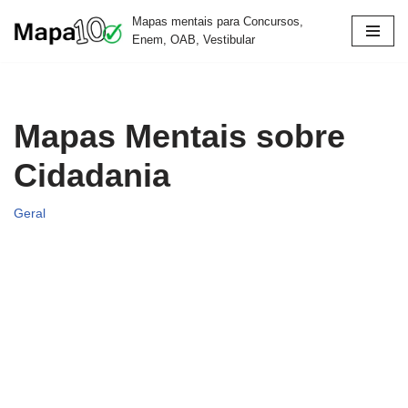
Mapas mentais para Concursos,
Enem, OAB, Vestibular
Pular
para
o
conteúdo
Mapas Mentais sobre
Cidadania
Geral