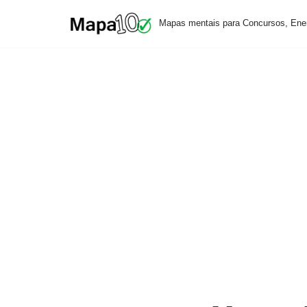
Mapas mentais para Concursos, Ene
Pular
para
o
conteúdo