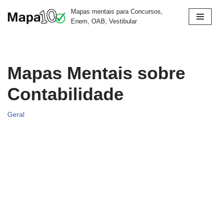
Mapas mentais para Concursos,
Enem, OAB, Vestibular
Pular
para
o
conteúdo
Mapas Mentais sobre
Contabilidade
Geral