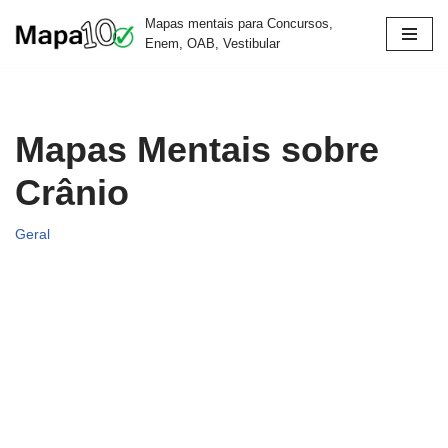
Mapas mentais para Concursos,
Enem, OAB, Vestibular
Pular
para
o
conteúdo
Mapas Mentais sobre
Crânio
Geral