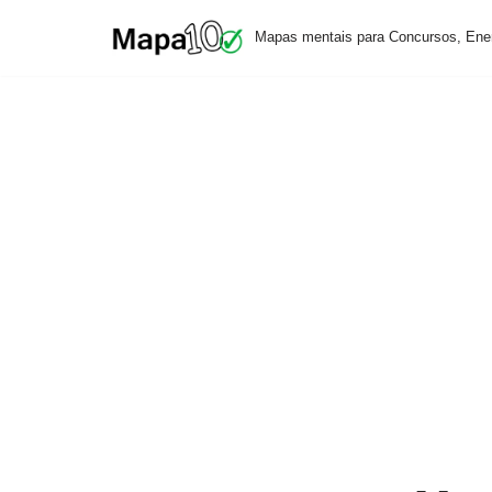
Mapas mentais para Concursos, Ene
Pular
para
o
conteúdo