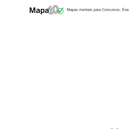
Mapas mentais para Concursos, Ene
Pular
para
o
conteúdo