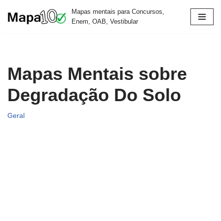
Mapas mentais para Concursos,
Enem, OAB, Vestibular
Pular
para
o
conteúdo
Mapas Mentais sobre
Degradação Do Solo
Geral