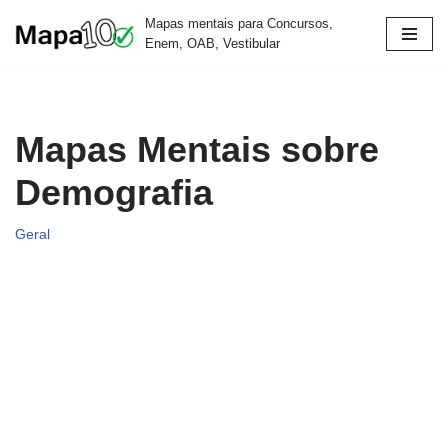
Mapas mentais para Concursos,
Enem, OAB, Vestibular
Pular
para
o
conteúdo
Mapas Mentais sobre
Demografia
Geral