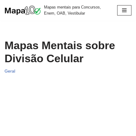
Mapas mentais para Concursos,
Enem, OAB, Vestibular
Pular
para
o
conteúdo
Mapas Mentais sobre
Divisão Celular
Geral