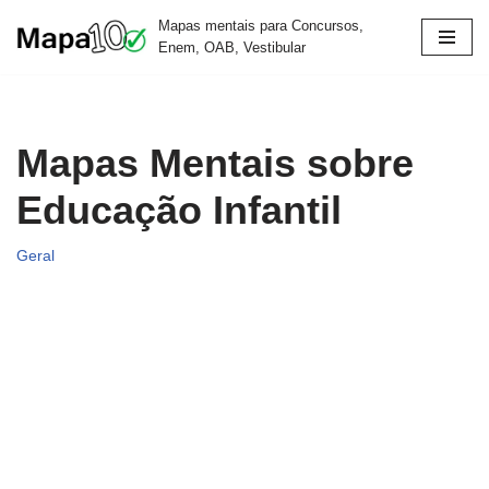
Mapas mentais para Concursos,
Enem, OAB, Vestibular
Pular
para
o
conteúdo
Mapas Mentais sobre
Educação Infantil
Geral