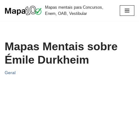
Mapas mentais para Concursos,
Enem, OAB, Vestibular
Pular
para
o
conteúdo
Mapas Mentais sobre
Émile Durkheim
Geral