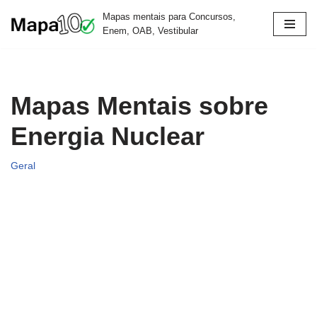
Mapas mentais para Concursos,
Enem, OAB, Vestibular
Pular
para
o
conteúdo
Mapas Mentais sobre
Energia Nuclear
Geral