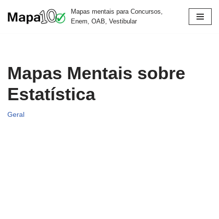
Mapas mentais para Concursos,
Enem, OAB, Vestibular
Pular
para
o
conteúdo
Mapas Mentais sobre
Estatística
Geral