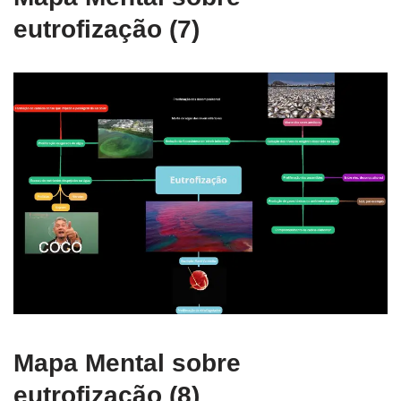
eutrofização (7)
Mapa Mental sobre
eutrofização (8)