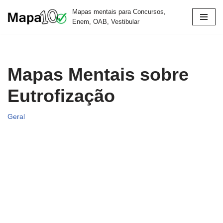
Mapas mentais para Concursos,
Enem, OAB, Vestibular
Pular
para
o
conteúdo
Mapas Mentais sobre
Eutrofização
Geral