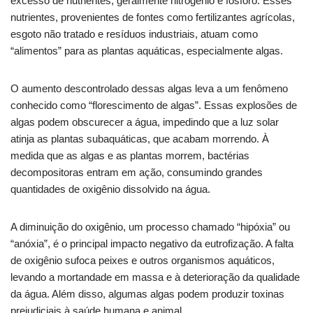
excesso de nutrientes, geralmente nitrogênio e fósforo. Esses
nutrientes, provenientes de fontes como fertilizantes agrícolas,
esgoto não tratado e resíduos industriais, atuam como
“alimentos” para as plantas aquáticas, especialmente algas.
O aumento descontrolado dessas algas leva a um fenômeno
conhecido como “florescimento de algas”. Essas explosões de
algas podem obscurecer a água, impedindo que a luz solar
atinja as plantas subaquáticas, que acabam morrendo. À
medida que as algas e as plantas morrem, bactérias
decompositoras entram em ação, consumindo grandes
quantidades de oxigênio dissolvido na água.
A diminuição do oxigênio, um processo chamado “hipóxia” ou
“anóxia”, é o principal impacto negativo da eutrofização. A falta
de oxigênio sufoca peixes e outros organismos aquáticos,
levando a mortandade em massa e à deterioração da qualidade
da água. Além disso, algumas algas podem produzir toxinas
prejudiciais à saúde humana e animal.