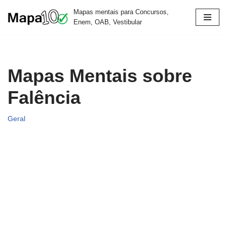
Mapas mentais para Concursos,
Enem, OAB, Vestibular
Pular
para
o
conteúdo
Mapas Mentais sobre
Falência
Geral