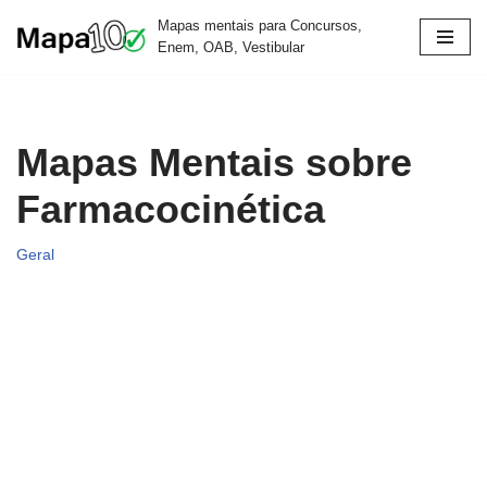
Mapas mentais para Concursos,
Enem, OAB, Vestibular
Pular
para
o
conteúdo
Mapas Mentais sobre
Farmacocinética
Geral