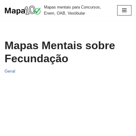
Mapas mentais para Concursos,
Enem, OAB, Vestibular
Pular
para
o
conteúdo
Mapas Mentais sobre
Fecundação
Geral