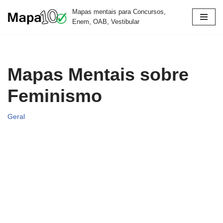
Mapas mentais para Concursos,
Enem, OAB, Vestibular
Pular
para
o
conteúdo
Mapas Mentais sobre
Feminismo
Geral