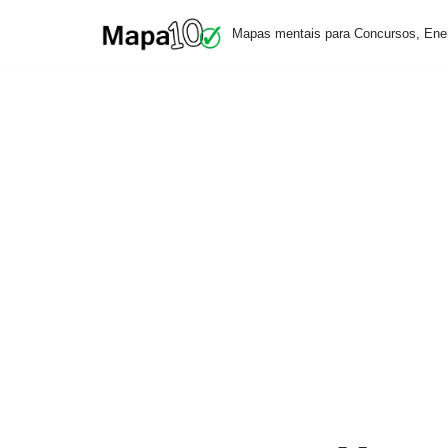
Mapas mentais para Concursos, Ene
Pular
para
o
conteúdo