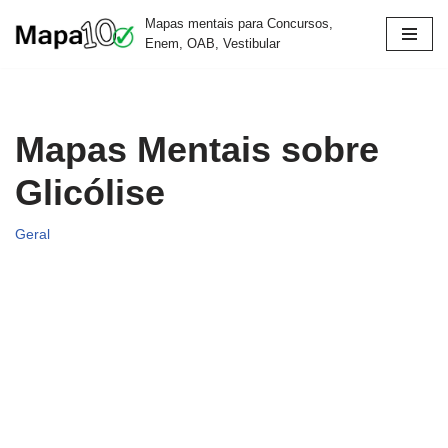
Mapas mentais para Concursos,
Enem, OAB, Vestibular
Pular
para
o
conteúdo
Mapas Mentais sobre
Glicólise
Geral