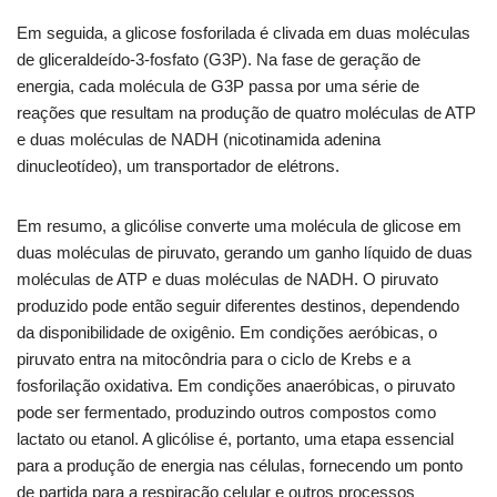
Em seguida, a glicose fosforilada é clivada em duas moléculas
de gliceraldeído-3-fosfato (G3P). Na fase de geração de
energia, cada molécula de G3P passa por uma série de
reações que resultam na produção de quatro moléculas de ATP
e duas moléculas de NADH (nicotinamida adenina
dinucleotídeo), um transportador de elétrons.
Em resumo, a glicólise converte uma molécula de glicose em
duas moléculas de piruvato, gerando um ganho líquido de duas
moléculas de ATP e duas moléculas de NADH. O piruvato
produzido pode então seguir diferentes destinos, dependendo
da disponibilidade de oxigênio. Em condições aeróbicas, o
piruvato entra na mitocôndria para o ciclo de Krebs e a
fosforilação oxidativa. Em condições anaeróbicas, o piruvato
pode ser fermentado, produzindo outros compostos como
lactato ou etanol. A glicólise é, portanto, uma etapa essencial
para a produção de energia nas células, fornecendo um ponto
de partida para a respiração celular e outros processos