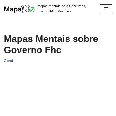
Mapas mentais para Concursos,
Enem, OAB, Vestibular
Pular
para
o
conteúdo
Mapas Mentais sobre
Governo Fhc
Geral