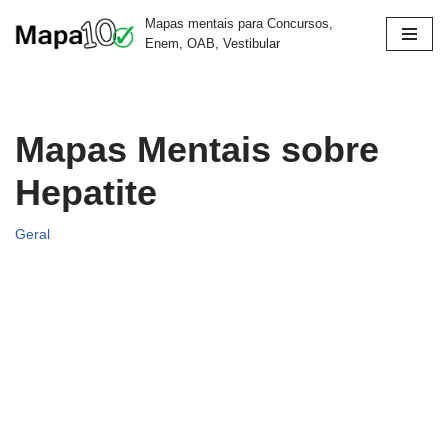
Mapas mentais para Concursos,
Enem, OAB, Vestibular
Pular
para
o
conteúdo
Mapas Mentais sobre
Hepatite
Geral