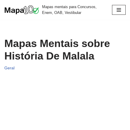
Mapas mentais para Concursos,
Enem, OAB, Vestibular
Pular
para
o
conteúdo
Mapas Mentais sobre
História De Malala
Geral