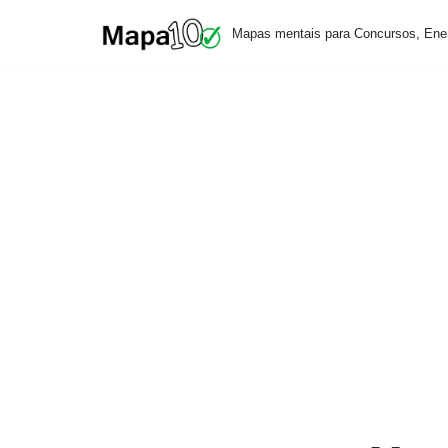
Mapas mentais para Concursos, Ene
Pular
para
o
conteúdo