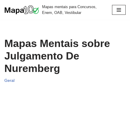
Mapas mentais para Concursos,
Enem, OAB, Vestibular
Pular
para
o
conteúdo
Mapas Mentais sobre
Julgamento De
Nuremberg
Geral