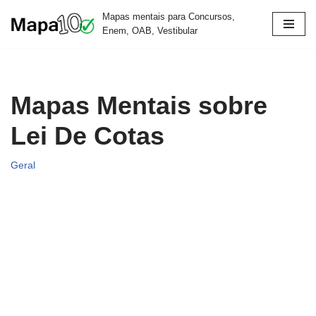
Mapas mentais para Concursos,
Enem, OAB, Vestibular
Pular
para
o
conteúdo
Mapas Mentais sobre
Lei De Cotas
Geral