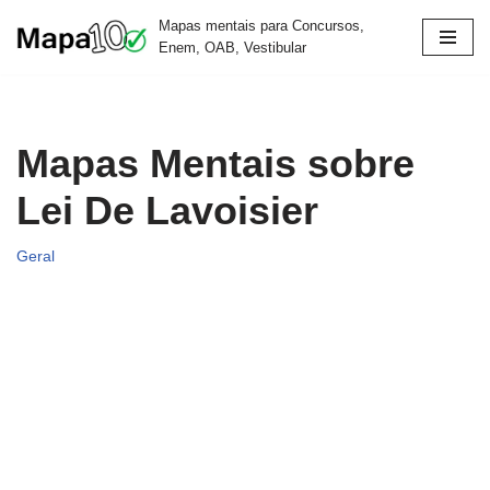
Mapas mentais para Concursos,
Enem, OAB, Vestibular
Pular
para
o
conteúdo
Mapas Mentais sobre
Lei De Lavoisier
Geral