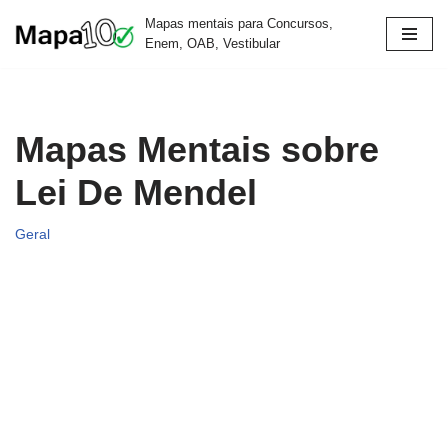
Mapas mentais para Concursos,
Enem, OAB, Vestibular
Pular
para
o
conteúdo
Mapas Mentais sobre
Lei De Mendel
Geral