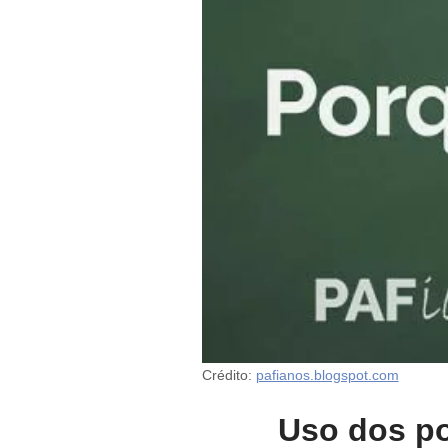
Crédito:
pafianos.blogspot.com
Uso dos po