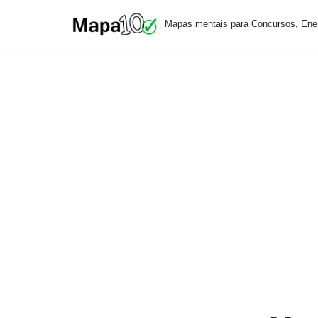
Mapas mentais para Concursos, Ene
Pular
para
o
conteúdo