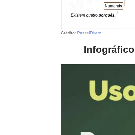
Crédito:
PasseiDireto
Infográfic