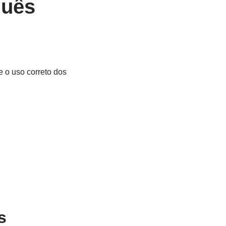
quês
 o uso correto dos
s