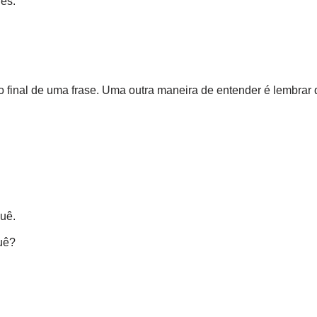
ês.
 final de uma frase. Uma outra maneira de entender é lembrar 
uê.
uê?