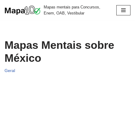
Mapas mentais para Concursos,
Enem, OAB, Vestibular
Pular
para
o
conteúdo
Mapas Mentais sobre
México
Geral