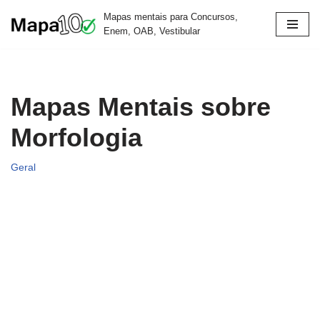
Mapas mentais para Concursos,
Enem, OAB, Vestibular
Pular
para
o
conteúdo
Mapas Mentais sobre
Morfologia
Geral