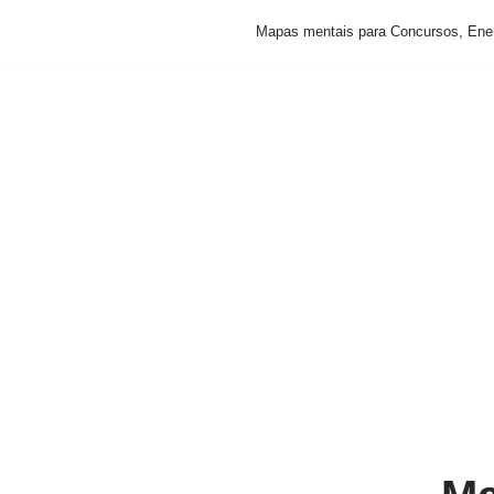
Mapas mentais para Concursos, Ene
Pular
para
o
conteúdo