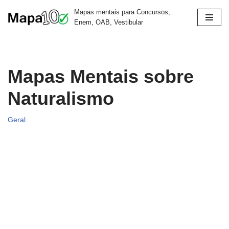
Mapas mentais para Concursos,
Enem, OAB, Vestibular
Pular
para
o
conteúdo
Mapas Mentais sobre
Naturalismo
Geral