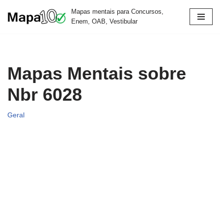
Mapas mentais para Concursos,
Enem, OAB, Vestibular
Pular
para
o
conteúdo
Mapas Mentais sobre
Nbr 6028
Geral