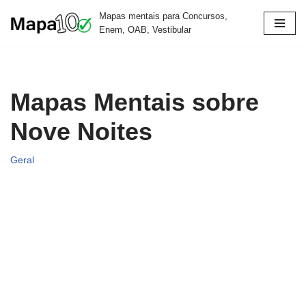
Mapas mentais para Concursos,
Enem, OAB, Vestibular
Pular
para
o
conteúdo
Mapas Mentais sobre
Nove Noites
Geral