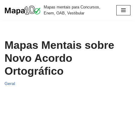
Mapas mentais para Concursos,
Enem, OAB, Vestibular
Pular
para
o
conteúdo
Mapas Mentais sobre
Novo Acordo
Ortográfico
Geral