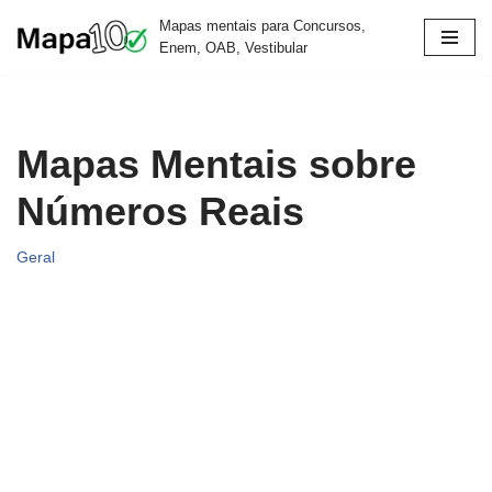
Mapas mentais para Concursos,
Enem, OAB, Vestibular
Pular
para
o
conteúdo
Mapas Mentais sobre
Números Reais
Geral