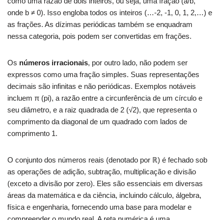
como uma razão de dois inteiros, ou seja, uma fração (a/b,
onde b ≠ 0). Isso engloba todos os inteiros (…-2, -1, 0, 1, 2,…) e
as frações. As dízimas periódicas também se enquadram
nessa categoria, pois podem ser convertidas em frações.
Os
números irracionais
, por outro lado, não podem ser
expressos como uma fração simples. Suas representações
decimais são infinitas e não periódicas. Exemplos notáveis
incluem π (pi), a razão entre a circunferência de um círculo e
seu diâmetro, e a raiz quadrada de 2 (√2), que representa o
comprimento da diagonal de um quadrado com lados de
comprimento 1.
O conjunto dos números reais (denotado por ℝ) é fechado sob
as operações de adição, subtração, multiplicação e divisão
(exceto a divisão por zero). Eles são essenciais em diversas
áreas da matemática e da ciência, incluindo cálculo, álgebra,
física e engenharia, fornecendo uma base para modelar e
compreender o mundo real. A reta numérica é uma