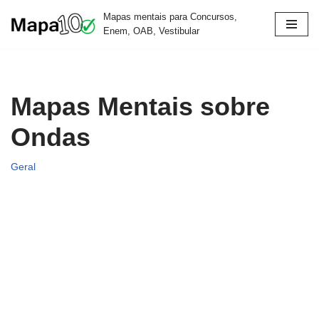
Mapas mentais para Concursos,
Enem, OAB, Vestibular
Pular
para
o
conteúdo
Mapas Mentais sobre
Ondas
Geral