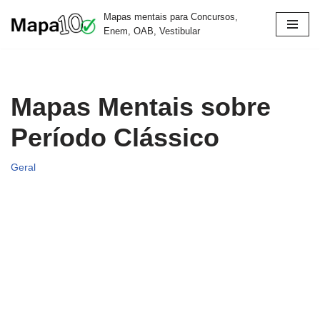
Mapas mentais para Concursos,
Enem, OAB, Vestibular
Pular
para
o
conteúdo
Mapas Mentais sobre
Período Clássico
Geral