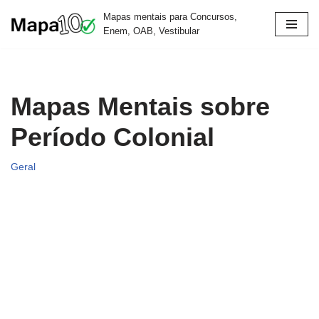
Mapas mentais para Concursos,
Enem, OAB, Vestibular
Pular
para
o
conteúdo
Mapas Mentais sobre
Período Colonial
Geral