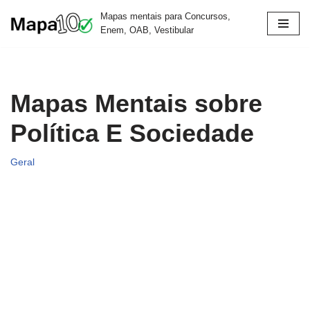
Mapas mentais para Concursos,
Enem, OAB, Vestibular
Pular
para
o
conteúdo
Mapas Mentais sobre
Política E Sociedade
Geral