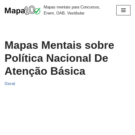
Mapas mentais para Concursos,
Enem, OAB, Vestibular
Pular
para
o
conteúdo
Mapas Mentais sobre
Política Nacional De
Atenção Básica
Geral