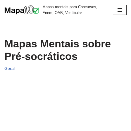
Mapas mentais para Concursos,
Enem, OAB, Vestibular
Pular
para
o
conteúdo
Mapas Mentais sobre
Pré-socráticos
Geral